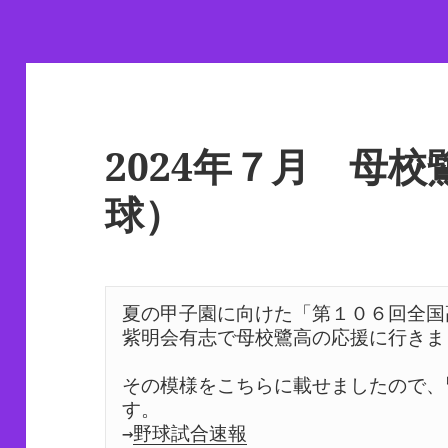
リ
ー
2024年７月 母校
球）
夏の甲子園に向けた「第１０６回全国
紫明会有志で母校鷺高の応援に行きまし
その模様をこちらに載せましたので、
す。 

→
野球試合速報