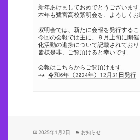
新年あけましておめでとうございます。
本年も鷺宮高校紫明会を、よろしくお
紫明会では、新たに会報を発行するこ
今回の会報では主に、９月上旬に開催
化活動の進捗について記載されておりま
皆様是非、ご覧頂けると幸いです。 

会報はこちらからご覧頂けます。

→★ 
令和6年 (2024年) 12月31日発行
投
カ
2025年1月2日
お知らせ
稿
テ