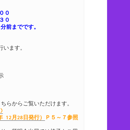
００

３０

います。



)
 12月28日発行）
Ｐ５～７参照