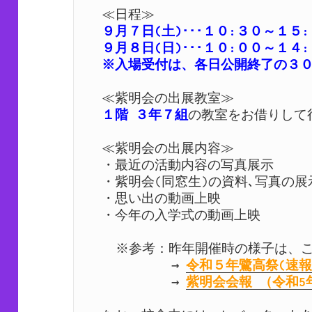
９月７日(土)･･･１０:３０～１５:
９月８日(日)･･･１０:００～１４:
１階 ３年７組
の教室をお借りして行
≪紫明会の出展内容≫

・最近の活動内容の写真展示

・紫明会(同窓生)の資料､写真の展示
・思い出の動画上映

・今年の入学式の動画上映

  ※参考：昨年開催時の様子は、こちらからご覧いただけます。

          → 
令和５年鷺高祭(速報
          → 
紫明会会報 （令和5年