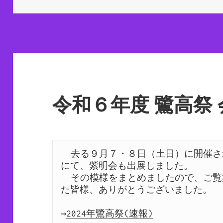
日:
ゴ
リ
ー
令和６年度 鷺高祭
  去る９月７・８日（土日）に開催された鷺宮高校文化祭「鷺高祭」
にて、紫明会も出展しました。 

  その模様をまとめましたので、ご覧戴けると幸いです。ご来場頂い
た皆様、ありがとうございました。 

→
2024年鷺高祭(速報)