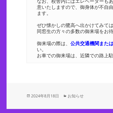
なお、校舎内にはエレベーターも
意いたしますので、御身体が不自
ます。 

ぜひ懐かしの鷺高へ出かけてみては
同窓生の方々の多数の御来場をお待
御来場の際は、
公共交通機関また
い。 

お車での御来場は、近隣での路上
投
カ
2024年8月18日
お知らせ
稿
テ
日:
ゴ