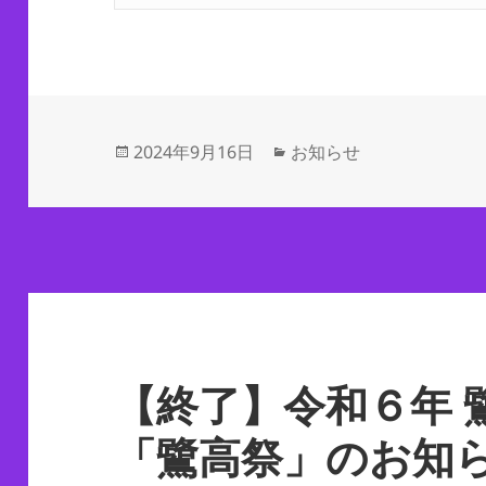
投
カ
2024年9月16日
お知らせ
稿
テ
日:
ゴ
リ
ー
【終了】令和６年 
「鷺高祭」のお知