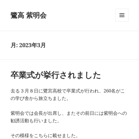
鷺高 紫明会
メニュ
ーとウ
ィジェ
ット
月:
2023年3月
卒業式が挙行されました
去る３月８日に鷺宮高校で卒業式が行われ、260名がこ
の学び舎から旅立ちました。
紫明会では会長が出席し、またその前日には紫明会への
勧誘活動も行いました。
その模様をこちらに載せました。