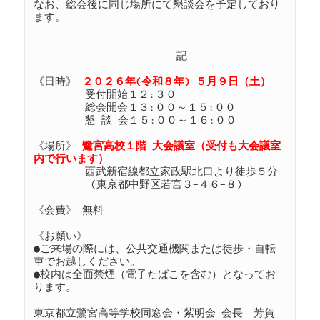
なお、総会後に同じ場所にて懇談会を予定しており
ます。

                         記

《日時》 
受付開始１２:３０ 

         総会開会１３:００～１５:００ 

         懇 談 会１５:００～１６:００ 

《場所》 
鷺宮高校１階 大会議室（受付も大会議室
         西武新宿線都立家政駅北口より徒歩５分 

          (東京都中野区若宮３−４６−８) 

《会費》 無料 

《お願い》 

●ご来場の際には、公共交通機関または徒歩・自転
車でお越しください。 

●校内は全面禁煙（電子たばこを含む）となってお
ります。

東京都立鷺宮高等学校同窓会・紫明会 会長　芳賀 