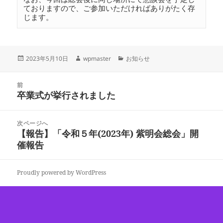
ておりますので、ご参加いただければありがたく存
じます。
投
作
カ
2023年5月10日
wpmaster
お知らせ
稿
成
テ
日:
者
ゴ
投
リ
前
稿
卒業式が挙行されました
ー
前
ナ
の
ビ
投
次ページへ
ゲ
稿:
【報告】「令和５年(2023年) 紫明会総会」開
次
ー
催報告
の
シ
投
ョ
稿:
ン
Proudly powered by WordPress