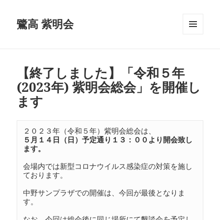
鷺高 紫明会
メニュ
ーとウ
ィジェ
ット
【終了しました】「令和５年
(2023年) 紫明会総会」を開催し
ます
５月１４日（日）予定通り１３：００より開会致し
会場内では新型コロナウイルス感染症の対策を施し
ております。

中野サンプラザでの開催は、今回が最後となりま
す。

なお、今回は総会後に同じ場所にて懇談会を予定し