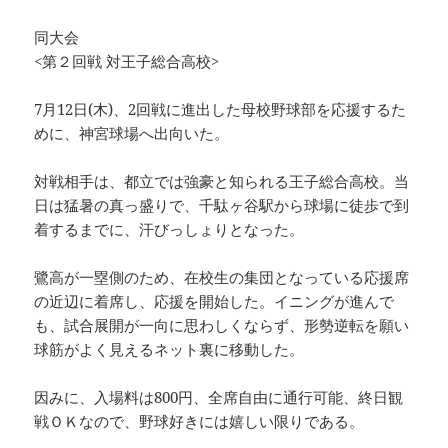
同大会
<第２回戦 対王子総合高校>
7月12日(木)、2回戦に進出した母校野球部を応援するた
めに、神宮球場へ出向いた。
対戦相手は、都立では強豪と知られる王子総合高校。当
日は猛暑の真っ盛りで、千駄ヶ谷駅から球場に徒歩で到
着するまでに、汗びっしょりとなった。
鷺高が一塁側のため、在校生の集団となっている応援席
の近辺に着席し、応援を開始した。イニングが進んで
も、試合展開が一向に思わしくならず、形勢逆転を願い
球筋がよく見えるネット裏に移動した。
因みに、入場料は800円、全席自由に通行可能、終日観
戦ＯＫなので、野球好きには嬉しい限りである。