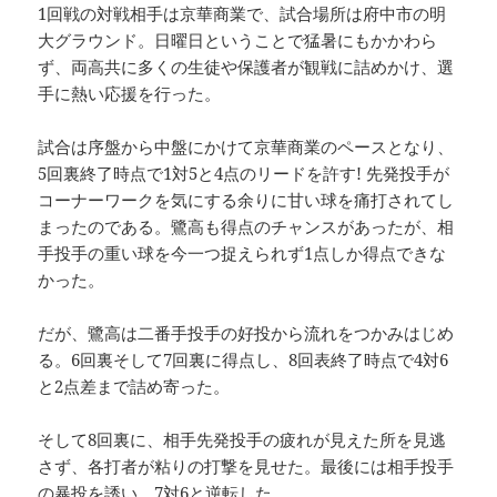
1回戦の対戦相手は京華商業で、試合場所は府中市の明
大グラウンド。日曜日ということで猛暑にもかかわら
ず、両高共に多くの生徒や保護者が観戦に詰めかけ、選
手に熱い応援を行った。
試合は序盤から中盤にかけて京華商業のペースとなり、
5回裏終了時点で1対5と4点のリードを許す! 先発投手が
コーナーワークを気にする余りに甘い球を痛打されてし
まったのである。鷺高も得点のチャンスがあったが、相
手投手の重い球を今一つ捉えられず1点しか得点できな
かった。
だが、鷺高は二番手投手の好投から流れをつかみはじめ
る。6回裏そして7回裏に得点し、8回表終了時点で4対6
と2点差まで詰め寄った。
そして8回裏に、相手先発投手の疲れが見えた所を見逃
さず、各打者が粘りの打撃を見せた。最後には相手投手
の暴投を誘い、7対6と逆転した。