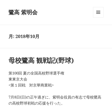
鷺高 紫明会
メニュ
ーとウ
ィジェ
ット
月:
2018年10月
母校鷺高 観戦記(野球)
第100回 夏の全国高校野球選手権
東東京大会
<第１回戦 対京華商業戦>
7月8日(日)の正午過ぎに、紫明会役員の有志で母校鷺高
の高校野球初戦の応援を行った。