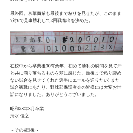
最終回。京華商業も最後まで粘りを見せたが、このまま
7対6で見事勝利して2回戦進出を決めた。
在校中から卒業後30有余年、初めて勝利の瞬間を見て汗
と共に滴り落ちるものを頬に感じた。最後まで粘り諦め
ない試合を見せてくれた選手にエールを送りたい! また
試合観戦にあたり、野球部保護者会の皆様には大変お世
話になりました。ありがとうございました。
昭和58年3月卒業
清水 佳之
～その4日後～