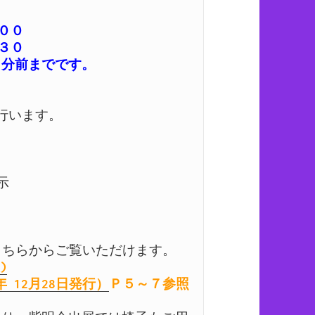
００

３０

います。



)
 12月28日発行）
Ｐ５～７参照