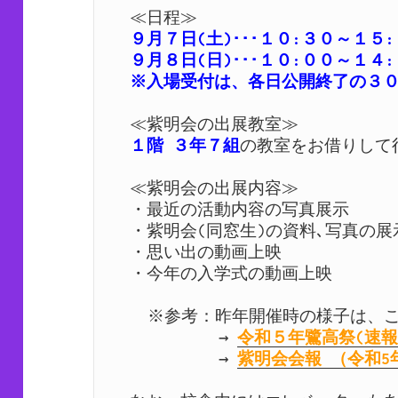
９月７日(土)･･･１０:３０～１５:
９月８日(日)･･･１０:００～１４:
１階 ３年７組
の教室をお借りして行
≪紫明会の出展内容≫

・最近の活動内容の写真展示

・紫明会(同窓生)の資料､写真の展示
・思い出の動画上映

・今年の入学式の動画上映

  ※参考：昨年開催時の様子は、こちらからご覧いただけます。

          → 
令和５年鷺高祭(速報
          → 
紫明会会報 （令和5年