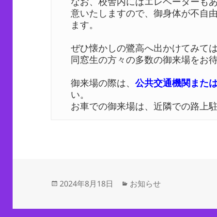
なお、校舎内にはエレベーターも
意いたしますので、御身体が不自
ます。 

ぜひ懐かしの鷺高へ出かけてみては
同窓生の方々の多数の御来場をお待
御来場の際は、
公共交通機関また
い。 

お車での御来場は、近隣での路上
投
カ
2024年8月18日
お知らせ
稿
テ
日:
ゴ