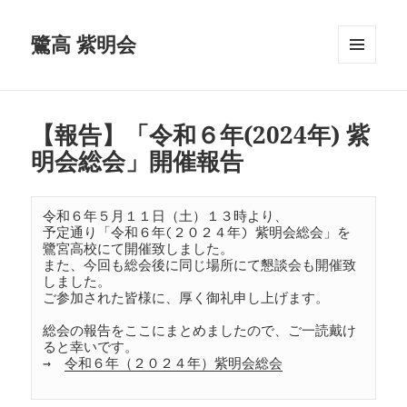
鷺高 紫明会
メニュ
ーとウ
ィジェ
ット
【報告】「令和６年(2024年) 紫
明会総会」開催報告
令和６年５月１１日（土）１３時より、

予定通り「令和６年(２０２４年) 紫明会総会」を
鷺宮高校にて開催致しました。

また、今回も総会後に同じ場所にて懇談会も開催致
しました。 

ご参加された皆様に、厚く御礼申し上げます。 

総会の報告をここにまとめましたので、ご一読戴け
ると幸いです。 

→　
令和６年（２０２４年）紫明会総会