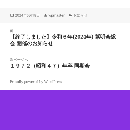
投
作
カ
2024年5月18日
wpmaster
お知らせ
稿
成
テ
日:
者
ゴ
投
リ
前
稿
【終了しました】令和６年(2024年) 紫明会総
ー
前
ナ
会 開催のお知らせ
の
ビ
投
ゲ
稿:
次ページへ
ー
１９７２（昭和４７）年卒 同期会
次
シ
の
ョ
投
ン
Proudly powered by WordPress
稿: