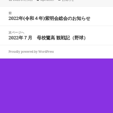
稿
成
テ
日:
者
ゴ
投
リ
前
稿
2022年(令和４年)紫明会総会のお知らせ
ー
前
ナ
の
ビ
投
次ページへ
ゲ
稿:
2022年７月 母校鷺高 観戦記（野球）
次
ー
の
シ
投
ョ
Proudly powered by WordPress
稿:
ン