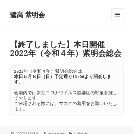
鷺高 紫明会
メニュ
ーとウ
ィジェ
ット
【終了しました】本日開催
2022年（令和４年）紫明会総会
本日５月８日（日）予定通り13:00より開会しま
す。

会場内では新型コロナウイルス感染症の対策を施し
ております。

ご来場される際には、マスクの着用をお願いいたし
ます。
投
作
カ
2022年5月8日
wpmaster
お知らせ